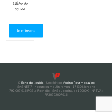
L’Écho du
liquide
.
Je m’inscris
©
Echo du liquide
- Une édition
Vaping Post magazine
SAS NET 7 - 4 route du moulin rompu - 17430 Moragne
792 007 916 RCS la Rochelle - SAS au capital de 10000 € - N° TVA :
FR30792007916